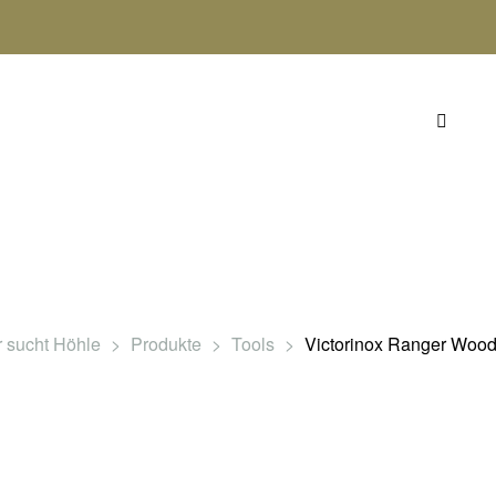
GEAR
TOUREN
GLOSSAR
KONTAKT
 sucht Höhle
>
Produkte
>
Tools
>
Victorinox Ranger Wood